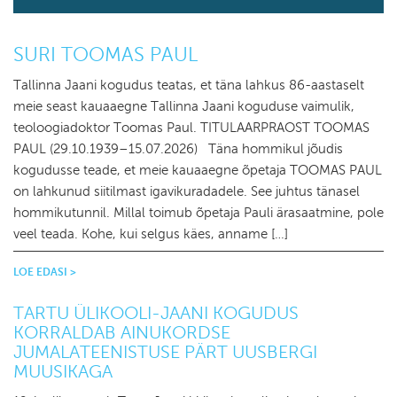
SURI TOOMAS PAUL
Tallinna Jaani kogudus teatas, et täna lahkus 86-aastaselt
meie seast kauaaegne Tallinna Jaani koguduse vaimulik,
teoloogiadoktor Toomas Paul. TITULAARPRAOST TOOMAS
PAUL (29.10.1939–15.07.2026) Täna hommikul jõudis
kogudusse teade, et meie kauaaegne õpetaja TOOMAS PAUL
on lahkunud siitilmast igavikuradadele. See juhtus tänasel
hommikutunnil. Millal toimub õpetaja Pauli ärasaatmine, pole
veel teada. Kohe, kui selgus käes, anname […]
LOE EDASI
TARTU ÜLIKOOLI-JAANI KOGUDUS
KORRALDAB AINUKORDSE
JUMALATEENISTUSE PÄRT UUSBERGI
MUUSIKAGA