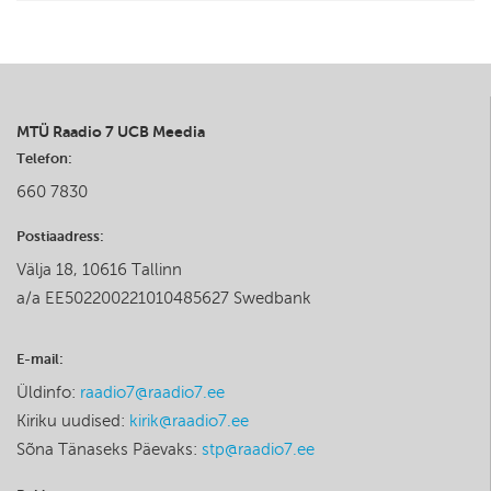
MTÜ Raadio 7 UCB Meedia
Telefon:
660 7830
Postiaadress:
Välja 18, 10616 Tallinn
a/a EE502200221010485627 Swedbank
E-mail:
Üldinfo:
raadio7@raadio7.ee
Kiriku uudised:
kirik@raadio7.ee
Sõna Tänaseks Päevaks:
stp@raadio7.ee