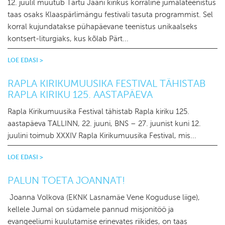
12. juulil muutub Tartu Jaani kirikus korraline jumalateenistus
taas osaks Klaaspärlimängu festivali tasuta programmist. Sel
korral kujundatakse pühapäevane teenistus unikaalseks
kontsert-liturgiaks, kus kõlab Pärt...
LOE EDASI
RAPLA KIRIKUMUUSIKA FESTIVAL TÄHISTAB
RAPLA KIRIKU 125. AASTAPÄEVA
Rapla Kirikumuusika Festival tähistab Rapla kiriku 125.
aastapäeva TALLINN, 22. juuni, BNS – 27. juunist kuni 12.
juulini toimub XXXIV Rapla Kirikumuusika Festival, mis...
LOE EDASI
PALUN TOETA JOANNAT!
Joanna Volkova (EKNK Lasnamäe Vene Koguduse liige),
kellele Jumal on südamele pannud misjonitöö ja
evangeeliumi kuulutamise erinevates riikides, on taas