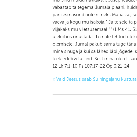
mis Sind muidu hävitaks. Joosep teadis,
vabastab ta tegema Jumala plaani. Kuid
pani esmasündinule nimeks Manasse, ses
vaeva ja kogu mu isakoja.” Ja teisele ta 
viljakaks mu viletsusemaal!”“ (1 Ms 41, 
ülekohus unustada. Temale tehtud üleko
olemisele. Jumal pakub sama tuge täna ka 
mina sinuga ja kui sa lähed läbi jõgede, sii
leek ei kõrveta sind. Sest mina olen Issan
12 Lk 7:1-10 Ps 107:17-22 Õp 3:21-24
«
Vaid Jeesus saab Su hingejanu kustut