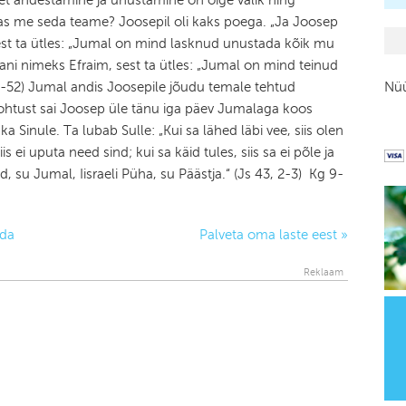
 et andestamine ja unustamine on õige valik ning
as me seda teame? Joosepil oli kaks poega. „Ja Joosep
t ta ütles: „Jumal on mind lasknud unustada kõik mu
pani nimeks Efraim, sest ta ütles: „Jumal on mind teinud
51-52) Jumal andis Joosepile jõudu temale tehtud
Nüü
htust sai Joosep üle tänu iga päev Jumalaga koos
Sinule. Ta lubab Sulle: „Kui sa lähed läbi vee, siis olen
s ei uputa need sind; kui sa käid tules, siis sa ei põle ja
d, su Jumal, Iisraeli Püha, su Päästja.“ (Js 43, 2-3) Kg 9-
ada
Palveta oma laste eest
»
Reklaam