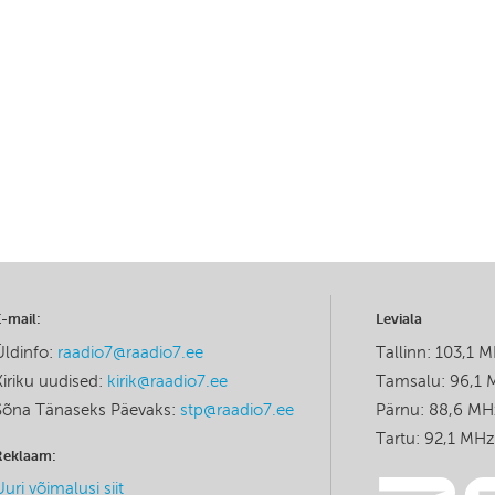
E-mail:
Leviala
Üldinfo:
raadio7@raadio7.ee
Tallinn: 103,1 
Kiriku uudised:
kirik@raadio7.ee
Tamsalu: 96,1
Sõna Tänaseks Päevaks:
stp@raadio7.ee
Pärnu: 88,6 MH
Tartu: 92,1 MHz
Reklaam:
Uuri võimalusi siit