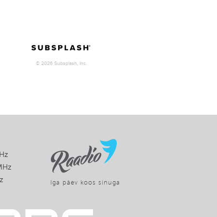
MHz
 MHz
z
Iga päev koos sinuga