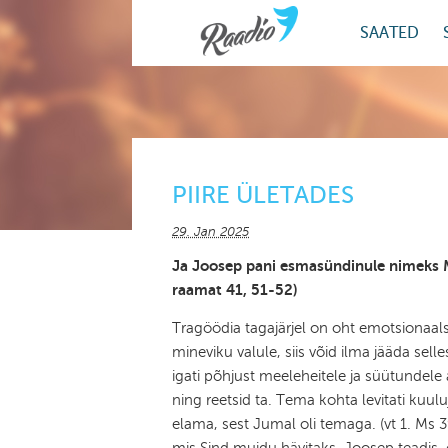
SAATED
PIIRE ÜLETADES
29. Jan 2025
Ja Joosep pani esmasündinule nimeks Ma
raamat 41, 51-52)
Tragöödia tagajärjel on oht emotsionaals
mineviku valule, siis võid ilma jääda selle
igati põhjust meeleheitele ja süütundele
ning reetsid ta. Tema kohta levitati kuulu
elama, sest Jumal oli temaga. (vt 1. Ms 