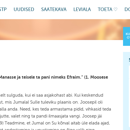
STP
UUDISED
SAATEKAVA
LEVIALA
TOETA ♡
D
KU
O
nasse ja teisele ta pani nimeks Efraim.“ (1. Moosese
elt sulguda, kui ei saa asjakohast abi. Kui keskendud
st, mis Jumalal Sulle tuleviku plaanis on. Joosepil oli
 alla anda. Need, kes teda armastama pidid, vihkasid teda
jutte, valet ning ta pandi ilmaasjata vangi. Joosep jäi
39) Teadmine, et Jumal on Su kõrval aitab üle elada ajad,