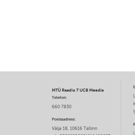
MTÜ Raadio 7 UCB Meedia
Telefon:
660 7830
Postiaadress:
Välja 18, 10616 Tallinn